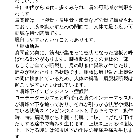
れています。
主に40代から50代に多くみられ、肩の可動域が制限さ
れます。
肩関節は、上腕骨・肩甲骨・鎖骨などの骨で構成され
ており、腕を動かすための関節で、人体で最も広い可
動域を持つ関節です。
脱臼しやすいということもあります。
＊腱板断裂
肩関節の奥に、筋肉が集まって板状となった腱板と呼
ばれる部分があります。腱板断裂はその腱板の一部、
もしくは全てが断裂し、肩の動きに異常が生じたり、
痛みが現れたりする状態です。腱板は肩甲骨と上腕骨
の間に挟まれているため、人体の構造上肩腱板断裂は
起こりやすいといわれています。
＊肩峰下インピンジメント症候群
ローテーターカフェと呼ばれる肩のインナーマッスル
が肩峰の下を通っており、それが引っかる状態や擦れ
ている状態をインピンジメントと呼ぶそうです。動作
時、特に肩関節から上腕・前腕（上肢）上げたり下げ
たりする途中で痛みを生じます、上肢を上げる90度以
上、下げる時には90度以下の角度の範痛み痛み生じま
す。