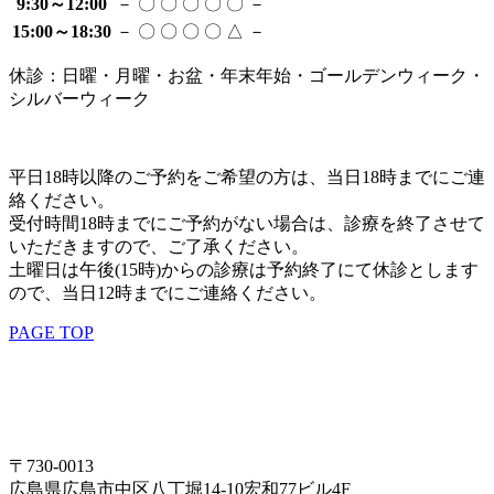
9:30～12:00
－
〇
〇
〇
〇
〇
－
15:00～18:30
－
〇
〇
〇
〇
△
－
休診：日曜・月曜・お盆・年末年始・ゴールデンウィーク・
シルバーウィーク
平日
18時以降
のご予約をご希望の方は、当日
18時まで
にご連
絡ください。
受付時間
18時まで
にご予約がない場合は、診療を終了させて
いただきますので、ご了承ください。
土曜日は
午後(15時)から
の診療は予約終了にて休診とします
ので、
当日12時まで
にご連絡ください。
PAGE TOP
〒730-0013
広島県広島市中区八丁堀14-10
宏和77ビル4F