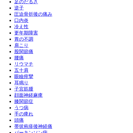
足のだるさ
逆子
圧迫骨折後の痛み
口内炎
冷え性
更年期障害
胃の不調
肩こり
股関節痛
腰痛
リウマチ
五十肩
眼瞼痙攣
耳鳴り
子宮筋腫
顔面神経麻痺
膝関節症
うつ病
手の痺れ
頭痛
帯状疱疹後神経痛
パーキンソン病