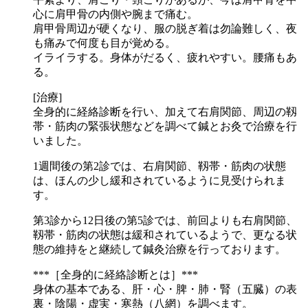
心に肩甲骨の内側や腕まで痛む。
肩甲骨周辺が硬くなり、服の脱ぎ着は勿論難しく、夜
も痛みで何度も目が覚める。
イライラする。身体がだるく、疲れやすい。腰痛もあ
る。
[治療]
全身的に経絡診断を行い、加えて右肩関節、周辺の靱
帯・筋肉の緊張状態などを調べて鍼とお灸で治療を行
いました。
1週間後の第2診では、右肩関節、靱帯・筋肉の状態
は、ほんの少し緩和されているように見受けられま
す。
第3診から12日後の第5診では、前回よりも右肩関節、
靱帯・筋肉の状態は緩和されているようで、更なる状
態の維持をと継続して鍼灸治療を行っております。
***［全身的に経絡診断とは］***
身体の基本である、肝・心・脾・肺・腎（五臓）の表
裏・陰陽・虚実・寒熱（八網）を調べます。