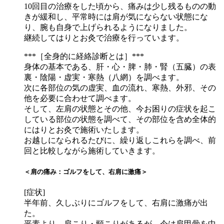
10回目の治療をした頃から、痛みは少し残るものの動
きが緩和し、平常時には肩が気にならない状態にな
り、腕も自身で上げられるようになりました。
継続してはりとお灸で治療を行っています。
***［全身的に経絡診断とは］***
身体の基本である、肝・心・脾・肺・腎（五臓）の表
裏・陰陽・虚実・寒熱（八網）を調べます。
次に各部位の気の虚実、血の流れ、寒熱、外邪、その
他を必要に合わせて調べます。
そして、左肩の状態とその他、今お困りの症状を起こ
している部位の状態を調べて、その部位を含め全体的
にはりとお灸で施術いたします。
お越しになられるたびに、繰り返しこれらを調べ、前
回と比較しながら施術していきます。
＜肩の痛み：ゴルフをして、右肩に激痛＞
[症状]
半年前、久しぶりにゴルフをして、右肩に激痛が出
た。
平素より、肩こり・頸こりがあるが、今は肩甲骨を中