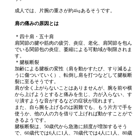
成人では、片腕の重さが約4㎏あるそうです。
肩の痛みの原因とは
＊四十肩・五十肩
肩関節の腱や筋肉の疲労、炎症、老化、肩関節を包ん
でいる関節包の炎症、萎縮による可動域が制限されま
す。
＊腱板断裂
加齢による腱板の変性（肩を動かすたび、すり減るよ
うに傷ついていく）、転倒し肩を打つなどして腱板断
裂に至るそうです。
肩が全く上がらないことはありませんが、腕を前や横
から上げようとすると痛みを生じ、力が入らない、す
り潰すような音がするなどの症状が現れます。
また、自ら腕を上げるのは困難でも、もう片方で手を
使うか、他の人の力を借りて上げれば動かすことがで
きるようです。
腱板断裂は、50歳代から急激に頻度が増加するそう
で、60歳代では6人に1人、70歳代では4人に1人、80歳