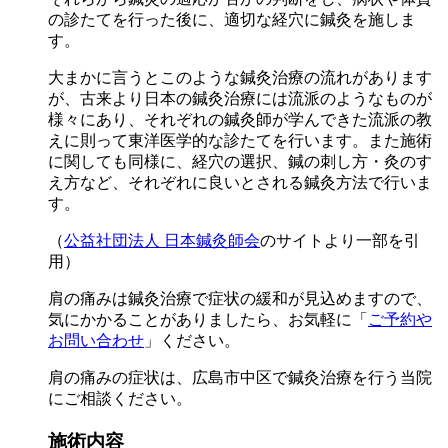
の診たてを行った後に、適切な経穴に鍼灸を施しま
す。
大まかに言うとこのような鍼灸治療の流れがあります
が、古来より日本の鍼灸治療には流派のようなものが
様々にあり、それぞれの鍼灸師が学んできた流派の教
えに則って東洋医学的な診たてを行います。また施術
に関しても同様に、経穴の選択、鍼の刺し方・灸のす
え方など、それぞれに良いとされる鍼灸方法で行いま
す。
（
公益社団法人 日本鍼灸師会
のサイトより一部を引
用）
肩の痛みは鍼灸治療で症状の緩和が見込めますので、
気にかかることがありましたら、お気軽に「
ご予約や
お問い合わせ
」ください。
肩の痛みの症状は、広島市中区で鍼灸治療を行う当院
にご相談ください。
施術内容