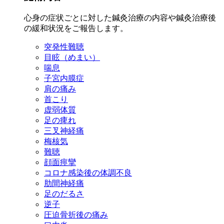
心身の症状ごとに対した鍼灸治療の内容や鍼灸治療後
の緩和状況をご報告します。
突発性難聴
目眩（めまい）
喘息
子宮内膜症
肩の痛み
首こり
虚弱体質
足の痺れ
三叉神経痛
梅核気
難聴
顔面痙攣
コロナ感染後の体調不良
肋間神経痛
足のだるさ
逆子
圧迫骨折後の痛み