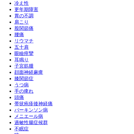
冷え性
更年期障害
胃の不調
肩こり
股関節痛
腰痛
リウマチ
五十肩
眼瞼痙攣
耳鳴り
子宮筋腫
顔面神経麻痺
膝関節症
うつ病
手の痺れ
頭痛
帯状疱疹後神経痛
パーキンソン病
メニエール病
過敏性腸症候群
不眠症