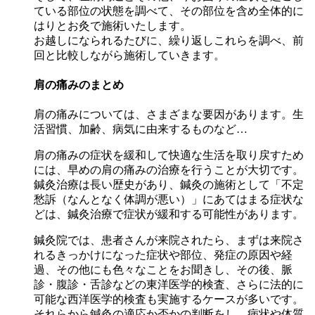
ている部位の状態を調べて、その部位を含め全体的に
はりとお灸で施術いたします。
お越しになられるたびに、繰り返しこれらを調べ、前
回と比較しながら施術していきます。
肩の痛みのまとめ
肩の痛みについては、さまざまな要因があります。生
活習慣、加齢、病気に由来するものなど…
肩の痛みの症状を緩和して快適な生活を取り戻すため
には、早めの肩の痛みの治療を行うことが大切です。
鍼灸治療は長い歴史があり、鍼灸の施術として「不定
愁訴（なんとなく体調が悪い）」にあてはまる症状な
どは、鍼灸治療で症状が緩和する可能性があります。
鍼灸院では、患者さんが来院されたら、まずは来院さ
れるきっかけになった症状や部位、発症の原因や経
過、その他にも色々なことをお聞きし、その後、脈
診・腹診・舌診などの東洋医学的検査、さらに法的に
可能な西洋医学的検査も実施するケースが多いです。
それらから鍼灸の適応か否かの判断をし、病状や体質