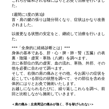
これらが緩和される様にはりとお灸で治療を行いまし
た。
1週間に1度の第3診
首・肩の腱の張りは随分弱くなり、症状はかなり改善
されました。
以後更なる状態の安定をと、継続して治療を行いまし
た。
***「全身的に経絡診断とは］***
身体の基本である、肝・心・脾・肺・腎（五臓）の表
裏・陰陽・虚実・寒熱（八網）を調べます。
次に各部位の気の虚実、血の流れ、寒熱、外邪、その
他を必要に合わせて調べます。
そして、右側の肩の痛みとその他、今お困りの症状を
起こしている部位の状態を調べて、その部位を含め全
体的にはりとお灸で施術いたします。
お越しになられるたびに、繰り返しこれらを調べ、前
回と比較しながら施術していきます。
＜肩の痛み：左肩周辺の痛みが強く、手を挙げられない＞