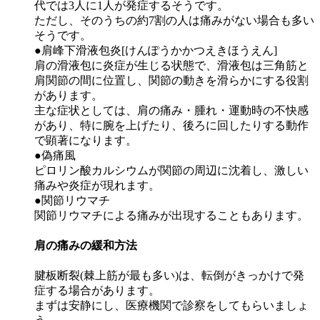
代では3人に1人が発症するそうです。
ただし、そのうちの約7割の人は痛みがない場合も多い
そうです。
●肩峰下滑液包炎[けんぽうかかつえきほうえん]
肩の滑液包に炎症が生じる状態で、滑液包は三角筋と
肩関節の間に位置し、関節の動きを滑らかにする役割
があります。
主な症状としては、肩の痛み・腫れ・運動時の不快感
があり、特に腕を上げたり、後ろに回したりする動作
で顕著になります。
●偽痛風
ピロリン酸カルシウムが関節の周辺に沈着し、激しい
痛みや炎症が現れます。
●関節リウマチ
関節リウマチによる痛みが出現することもあります。
肩の痛みの緩和方法
腱板断裂(棘上筋が最も多い)は、転倒がきっかけで発
症する場合があります。
まずは安静にし、医療機関で診察をしてもらいましょ