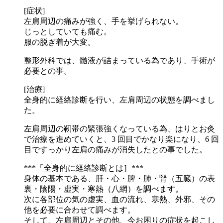
[症状]
左肩周辺の痛みが強く、手を挙げられない。
じっとしていても痛む。
服の脱ぎ着が大変。
整形外科では、髄液が詰まっている為であり、手術が
必要との事。
[治療]
全身的に経絡診断を行い、左肩周辺の状態を調べまし
た。
左肩周辺の靭帯の緊張強くなっている為、はりとお灸
で治療を進めていくと、3 回目でかなり楽になり、6 回
目ですっかり左肩の痛みが消失したとの事でした。
***「全身的に経絡診断とは］***
身体の基本である、肝・心・脾・肺・腎（五臓）の表
裏・陰陽・虚実・寒熱（八網）を調べます。
次に各部位の気の虚実、血の流れ、寒熱、外邪、その
他を必要に合わせて調べます。
そして、左肩周辺とその他、今お困りの症状を起こし