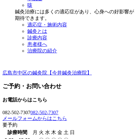
咳
鍼灸治療には多くの適応症があり、心身への好影響が
期待できます。
適応症・施術内容
鍼灸とは
診療内容
患者様へ
治療院の紹介
広島市中区の鍼灸院【今井鍼灸治療院】
ご予約・お問い合わせ
お電話からはこちら
082-502-7307
082-502-7307
メール
フォーム
からはこちら
要予約
診療時間
月
火
水
木
金
土
日