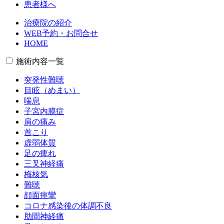
患者様へ
治療院の紹介
WEB予約・お問合せ
HOME
施術内容一覧
突発性難聴
目眩（めまい）
喘息
子宮内膜症
肩の痛み
首こり
虚弱体質
足の痺れ
三叉神経痛
梅核気
難聴
顔面痙攣
コロナ感染後の体調不良
肋間神経痛