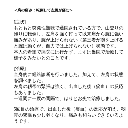
＜肩の痛み：転倒して左腕が痛む＞
[症状]
もともと突発性難聴で通院されている方で、山登りの
帰りに転倒し、左肩を強く打って以来肩から腕に強い
痛みがあり、腕が上げられない（第三者が腕を上げる
と腕は動くが、自力では上げられない）状態です。
本人の希望で病院には行かず、まずは当院で治療して
様子をみたいとのことです。
[治療]
全身的に経絡診断を行いました。加えて、左肩の状態
を調べました。
左肩の靱帯の緊張は強く、出血した後（瘀血）の反応
もありました。
一週間に一度の間隔で、はりとお灸で治療しました。
5回目の治療で、出血した後（瘀血）の反応が消え、靱
帯の緊張も少し弱くなり、痛みも和らいできているよ
うです。