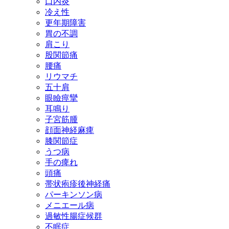
口内炎
冷え性
更年期障害
胃の不調
肩こり
股関節痛
腰痛
リウマチ
五十肩
眼瞼痙攣
耳鳴り
子宮筋腫
顔面神経麻痺
膝関節症
うつ病
手の痺れ
頭痛
帯状疱疹後神経痛
パーキンソン病
メニエール病
過敏性腸症候群
不眠症