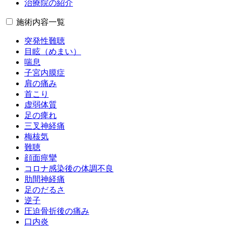
治療院の紹介
施術内容一覧
突発性難聴
目眩（めまい）
喘息
子宮内膜症
肩の痛み
首こり
虚弱体質
足の痺れ
三叉神経痛
梅核気
難聴
顔面痙攣
コロナ感染後の体調不良
肋間神経痛
足のだるさ
逆子
圧迫骨折後の痛み
口内炎