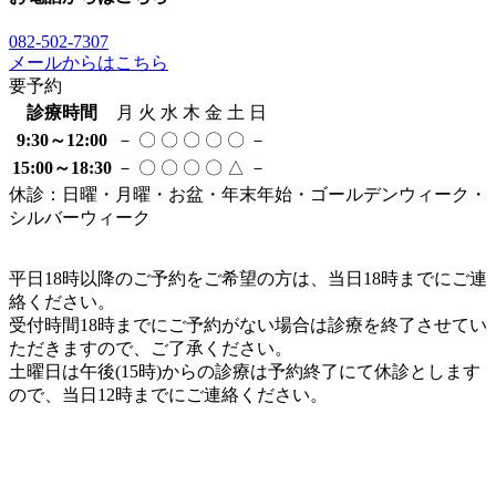
082-502-7307
メールからはこちら
要予約
診療時間
月
火
水
木
金
土
日
9:30～12:00
－
〇
〇
〇
〇
〇
－
15:00～18:30
－
〇
〇
〇
〇
△
－
休診：日曜・月曜・お盆・年末年始・ゴールデンウィーク・
シルバーウィーク
平日
18時以降
のご予約をご希望の方は、当日
18時まで
にご連
絡ください。
受付時間
18時まで
にご予約がない場合は診療を終了させてい
ただきますので、ご了承ください。
土曜日は
午後(15時)から
の診療は予約終了にて休診とします
ので、
当日12時まで
にご連絡ください。